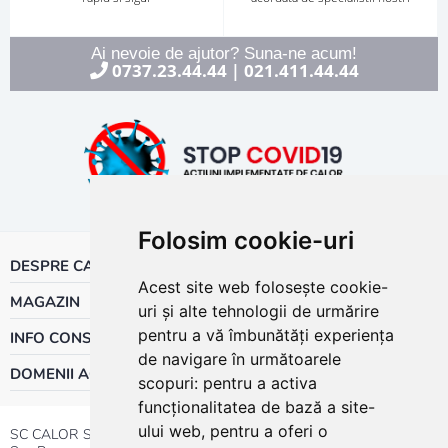
Ai nevoie de ajutor? Suna-ne acum!
0737.23.44.44
021.411.44.44
|
Folosim cookie-uri
DESPRE CALOR
Acest site web folosește cookie-
MAGAZIN
uri și alte tehnologii de urmărire
pentru a vă îmbunătăți experiența
INFO CONSUMATOR
de navigare în următoarele
DOMENII ACTIVITATE
scopuri:
pentru a activa
funcționalitatea de bază a site-
ului web
,
pentru a oferi o
SC CALOR SRL