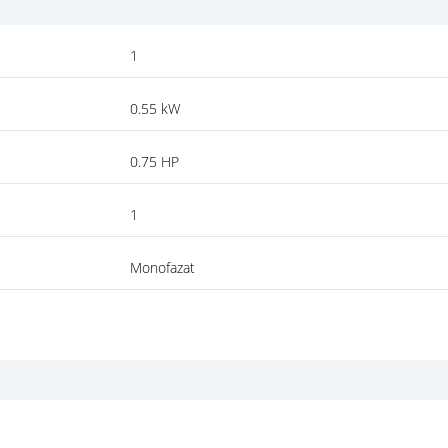
1
0.55 kW
0.75 HP
1
Monofazat