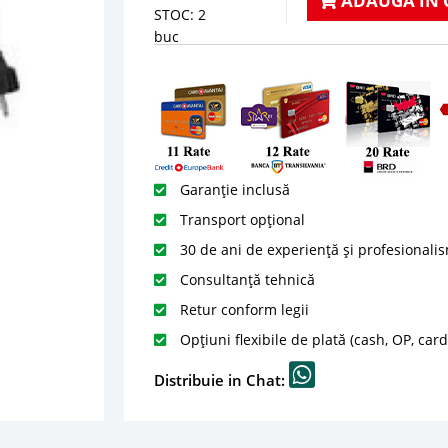
ADAUGA IN 
STOC: 2
buc
Garanție inclusă
Transport opțional
30 de ani de experiență și profesionali
Consultanță tehnică
Retur conform legii
Opțiuni flexibile de plată (cash, OP, car
Distribuie in Chat: