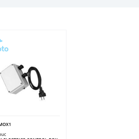
UMOX1
buc