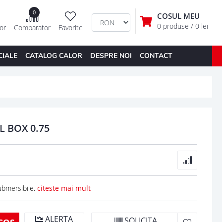
0
COSUL MEU
0 produse
/ 0 lei
tor
Comparator
Favorite
CIALE
CATALOG CALOR
DESPRE NOI
CONTACT
 BOX 0.75
ubmersibile.
citeste mai mult
ALERTA
SOLICITA