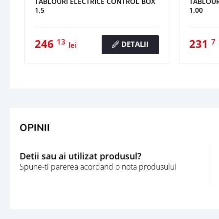
TABLOURI ELECTRICE CONTROL BOX
TABLOUR
1.5
1.00
246
231
13
7
DETALII
lei
OPINII
Detii sau ai utilizat produsul?
Spune-ti parerea acordand o nota produsului