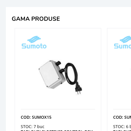
GAMA PRODUSE
COD: SUMOX15
COD: S
STOC: 7 buc
STOC: 6 