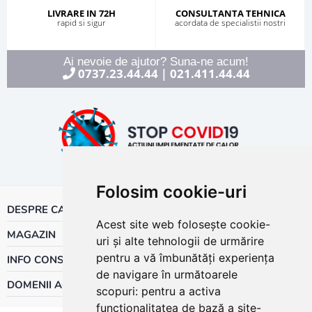
LIVRARE IN 72H
CONSULTANTA TEHNICA
rapid si sigur
acordata de specialistii nostri
Ai nevoie de ajutor? Suna-ne acum!
0737.23.44.44
021.411.44.44
|
Folosim cookie-uri
DESPRE CALOR
Acest site web folosește cookie-
MAGAZIN
uri și alte tehnologii de urmărire
pentru a vă îmbunătăți experiența
INFO CONSUMATOR
de navigare în următoarele
DOMENII ACTIVITATE
scopuri:
pentru a activa
funcționalitatea de bază a site-