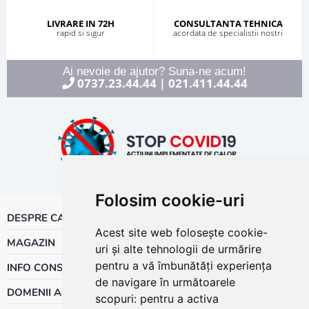
LIVRARE IN 72H
CONSULTANTA TEHNICA
rapid si sigur
acordata de specialistii nostri
Ai nevoie de ajutor? Suna-ne acum!
0737.23.44.44
021.411.44.44
|
Folosim cookie-uri
DESPRE CALOR
Acest site web folosește cookie-
MAGAZIN
uri și alte tehnologii de urmărire
pentru a vă îmbunătăți experiența
INFO CONSUMATOR
de navigare în următoarele
DOMENII ACTIVITATE
scopuri:
pentru a activa