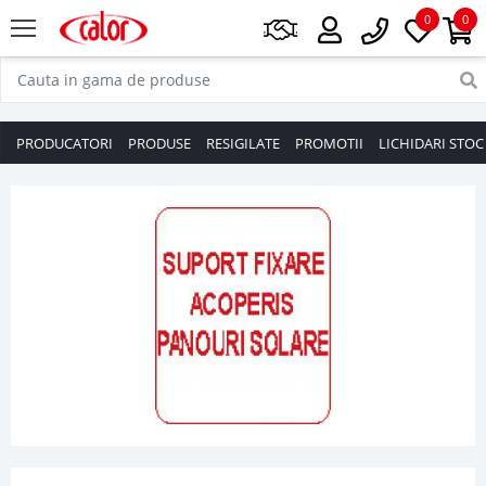
0
0
PRODUCATORI
PRODUSE
RESIGILATE
PROMOTII
LICHIDARI STOC