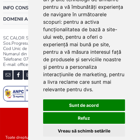
pentru a vă îmbunătăți experiența
INFO CONSUMATOR
de navigare în următoarele
DOMENII ACTIVITATE
scopuri:
pentru a activa
funcționalitatea de bază a site-
ului web
,
pentru a oferi o
SC CALOR SRL
Sos.Progresului nr.30-40, Sector 5, Bucuresti
experiență mai bună pe site
,
Cod Unic de Inregistrare: RO 3004724
pentru a vă măsura interesul față
Numarul din Registrul Comertului:J40/13176/1991
Telefoane:
0737.23.44.44
|
021.411.44.44
de produsele și serviciile noastre
E-mail: office@calor.ro
și pentru a personaliza
interacțiunile de marketing
,
pentru
a livra reclame care sunt mai
relevante pentru dvs
.
Sunt de acord
Sitemap
Refuz
Vreau să schimb setările
Toate drepturile rezervate SC Calor SRL :: Copyright 2021 :: Realizat de