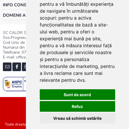
pentru a vă îmbunătăți experiența
INFO CONSUMATOR
de navigare în următoarele
DOMENII ACTIVITATE
scopuri:
pentru a activa
funcționalitatea de bază a site-
ului web
,
pentru a oferi o
SC CALOR SRL
Sos.Progresului nr.30-40, Sector 5, Bucuresti
experiență mai bună pe site
,
Cod Unic de Inregistrare: RO 3004724
pentru a vă măsura interesul față
Numarul din Registrul Comertului:J40/13176/1991
Telefoane:
0737.23.44.44
|
021.411.44.44
de produsele și serviciile noastre
E-mail: office@calor.ro
și pentru a personaliza
interacțiunile de marketing
,
pentru
a livra reclame care sunt mai
relevante pentru dvs
.
Sunt de acord
Sitemap
Refuz
Vreau să schimb setările
Toate drepturile rezervate SC Calor SRL :: Copyright 2021 :: Realizat de