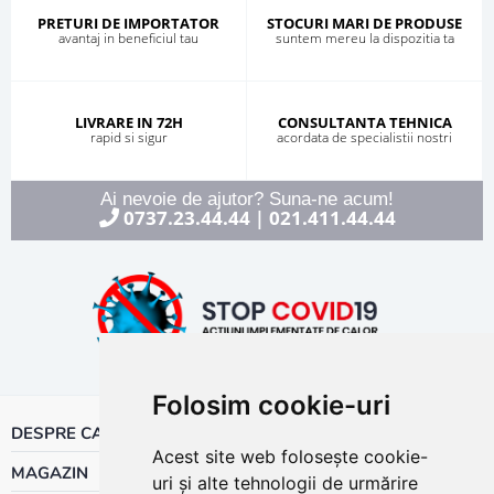
PRETURI DE IMPORTATOR
STOCURI MARI DE PRODUSE
avantaj in beneficiul tau
suntem mereu la dispozitia ta
LIVRARE IN 72H
CONSULTANTA TEHNICA
rapid si sigur
acordata de specialistii nostri
Ai nevoie de ajutor? Suna-ne acum!
0737.23.44.44
021.411.44.44
|
Folosim cookie-uri
DESPRE CALOR
Acest site web folosește cookie-
MAGAZIN
uri și alte tehnologii de urmărire