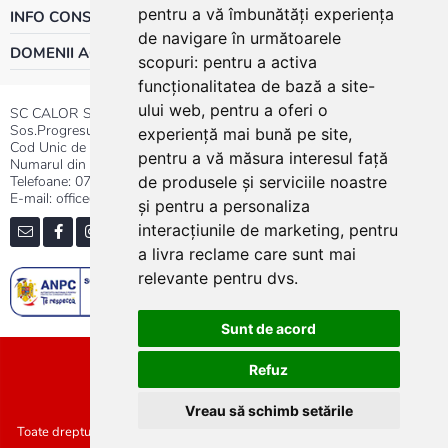
pentru a vă îmbunătăți experiența
INFO CONSUMATOR
de navigare în următoarele
DOMENII ACTIVITATE
scopuri:
pentru a activa
funcționalitatea de bază a site-
ului web
,
pentru a oferi o
SC CALOR SRL
Sos.Progresului nr.30-40, Sector 5, Bucuresti
experiență mai bună pe site
,
Cod Unic de Inregistrare: RO 3004724
pentru a vă măsura interesul față
Numarul din Registrul Comertului:J40/13176/1991
Telefoane:
0737.23.44.44
|
021.411.44.44
de produsele și serviciile noastre
E-mail: office@calor.ro
și pentru a personaliza
interacțiunile de marketing
,
pentru
a livra reclame care sunt mai
relevante pentru dvs
.
Sunt de acord
Sitemap
Refuz
Vreau să schimb setările
Toate drepturile rezervate SC Calor SRL :: Copyright 2021 :: Realizat de