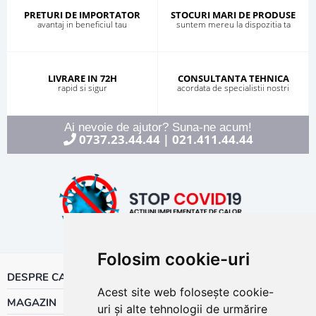
PRETURI DE IMPORTATOR
STOCURI MARI DE PRODUSE
avantaj in beneficiul tau
suntem mereu la dispozitia ta
LIVRARE IN 72H
CONSULTANTA TEHNICA
rapid si sigur
acordata de specialistii nostri
Ai nevoie de ajutor? Suna-ne acum!
0737.23.44.44
021.411.44.44
|
Folosim cookie-uri
DESPRE CALOR
Acest site web folosește cookie-
MAGAZIN
uri și alte tehnologii de urmărire