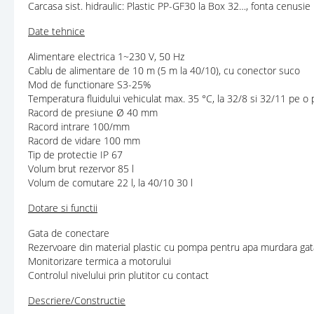
Carcasa sist. hidraulic: Plastic PP-GF30 la Box 32…, fonta cenusi
Date tehnice
Alimentare electrica 1~230 V, 50 Hz
Cablu de alimentare de 10 m (5 m la 40/10), cu conector suco
Mod de functionare S3-25%
Temperatura fluidului vehiculat max. 35 °C, la 32/8 si 32/11 pe o
Racord de presiune Ø 40 mm
Racord intrare 100/mm
Racord de vidare 100 mm
Tip de protectie IP 67
Volum brut rezervor 85 l
Volum de comutare 22 l, la 40/10 30 l
Dotare si functii
Gata de conectare
Rezervoare din material plastic cu pompa pentru apa murdara gata
Monitorizare termica a motorului
Controlul nivelului prin plutitor cu contact
Descriere/Constructie