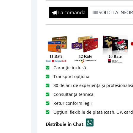
La comanda
SOLICITA INFOR
Garanție inclusă
Transport opțional
30 de ani de experiență și profesionali
Consultanță tehnică
Retur conform legii
Opțiuni flexibile de plată (cash, OP, car
Distribuie in Chat: