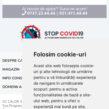
Ai nevoie de ajutor? Suna-ne acum!
0737.23.44.44
021.411.44.44
|
Folosim cookie-uri
DESPRE CALOR
Acest site web folosește cookie-
MAGAZIN
uri și alte tehnologii de urmărire
pentru a vă îmbunătăți experiența
INFO CONSUMATOR
de navigare în următoarele
DOMENII ACTIVITATE
scopuri:
pentru a activa
funcționalitatea de bază a site-
ului web
,
pentru a oferi o
SC CALOR SRL
Sos.Progresului nr.30-40, Sector 5, Bucuresti
experiență mai bună pe site
,