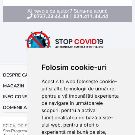
Ai nevoie de ajutor? Suna-ne acum!
0737.23.44.44
021.411.44.44
|
Folosim cookie-uri
DESPRE CALOR
Acest site web folosește cookie-
MAGAZIN
uri și alte tehnologii de urmărire
pentru a vă îmbunătăți experiența
INFO CONSUMATOR
de navigare în următoarele
DOMENII ACTIVITATE
scopuri:
pentru a activa
funcționalitatea de bază a site-
ului web
,
pentru a oferi o
SC CALOR SRL
Sos.Progresului nr.30-40, Sector 5, Bucuresti
experiență mai bună pe site
,