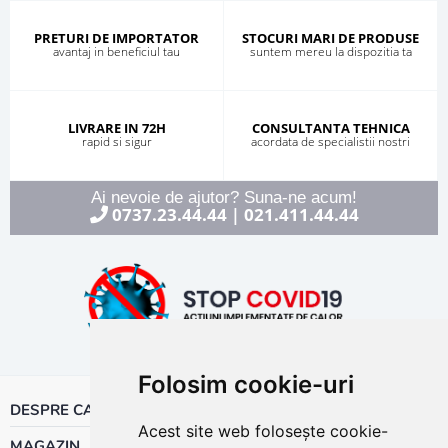
PRETURI DE IMPORTATOR
STOCURI MARI DE PRODUSE
avantaj in beneficiul tau
suntem mereu la dispozitia ta
LIVRARE IN 72H
CONSULTANTA TEHNICA
rapid si sigur
acordata de specialistii nostri
Ai nevoie de ajutor? Suna-ne acum!
0737.23.44.44
021.411.44.44
|
Folosim cookie-uri
DESPRE CALOR
Acest site web folosește cookie-
MAGAZIN