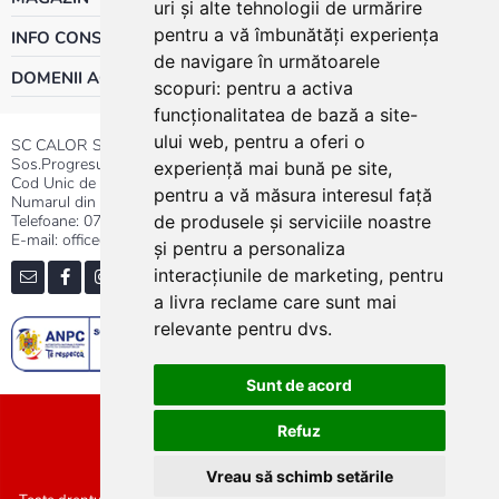
uri și alte tehnologii de urmărire
pentru a vă îmbunătăți experiența
INFO CONSUMATOR
de navigare în următoarele
DOMENII ACTIVITATE
scopuri:
pentru a activa
funcționalitatea de bază a site-
ului web
,
pentru a oferi o
SC CALOR SRL
Sos.Progresului nr.30-40, Sector 5, Bucuresti
experiență mai bună pe site
,
Cod Unic de Inregistrare: RO 3004724
pentru a vă măsura interesul față
Numarul din Registrul Comertului:J40/13176/1991
Telefoane:
0737.23.44.44
|
021.411.44.44
de produsele și serviciile noastre
E-mail: office@calor.ro
și pentru a personaliza
interacțiunile de marketing
,
pentru
a livra reclame care sunt mai
relevante pentru dvs
.
Sunt de acord
Sitemap
Refuz
Vreau să schimb setările