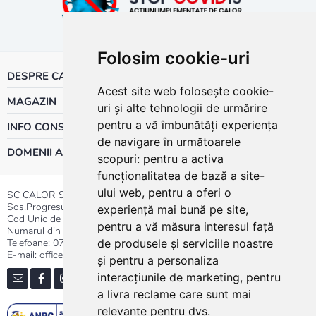
Folosim cookie-uri
DESPRE CALOR
Acest site web folosește cookie-
MAGAZIN
uri și alte tehnologii de urmărire
pentru a vă îmbunătăți experiența
INFO CONSUMATOR
de navigare în următoarele
DOMENII ACTIVITATE
scopuri:
pentru a activa
funcționalitatea de bază a site-
ului web
,
pentru a oferi o
SC CALOR SRL
Sos.Progresului nr.30-40, Sector 5, Bucuresti
experiență mai bună pe site
,
Cod Unic de Inregistrare: RO 3004724
pentru a vă măsura interesul față
Numarul din Registrul Comertului:J40/13176/1991
Telefoane:
0737.23.44.44
|
021.411.44.44
de produsele și serviciile noastre
E-mail: office@calor.ro
și pentru a personaliza
interacțiunile de marketing
,
pentru
a livra reclame care sunt mai
relevante pentru dvs
.