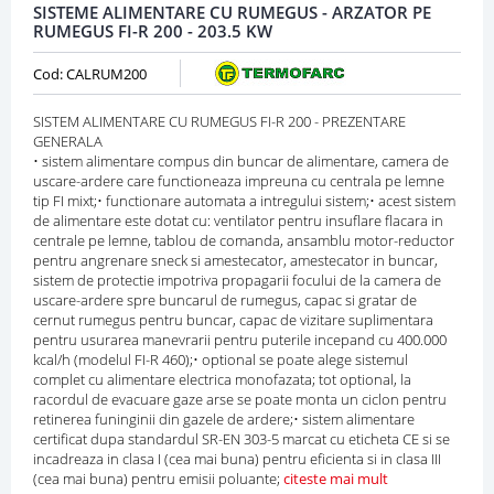
SISTEME ALIMENTARE CU RUMEGUS - ARZATOR PE
RUMEGUS FI-R 200 - 203.5 KW
Cod: CALRUM200
SISTEM ALIMENTARE CU RUMEGUS FI-R 200 - PREZENTARE
GENERALA
• sistem alimentare compus din buncar de alimentare, camera de
uscare-ardere care functioneaza impreuna cu centrala pe lemne
tip FI mixt;• functionare automata a intregului sistem;• acest sistem
de alimentare este dotat cu: ventilator pentru insuflare flacara in
centrale pe lemne, tablou de comanda, ansamblu motor-reductor
pentru angrenare sneck si amestecator, amestecator in buncar,
sistem de protectie impotriva propagarii focului de la camera de
uscare-ardere spre buncarul de rumegus, capac si gratar de
cernut rumegus pentru buncar, capac de vizitare suplimentara
pentru usurarea manevrarii pentru puterile incepand cu 400.000
kcal/h (modelul FI-R 460);• optional se poate alege sistemul
complet cu alimentare electrica monofazata; tot optional, la
racordul de evacuare gaze arse se poate monta un ciclon pentru
retinerea funinginii din gazele de ardere;• sistem alimentare
certificat dupa standardul SR-EN 303-5 marcat cu eticheta CE si se
incadreaza in clasa I (cea mai buna) pentru eficienta si in clasa III
(cea mai buna) pentru emisii poluante;
citeste mai mult