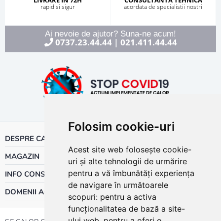
rapid si sigur
acordata de specialistii nostri
Ai nevoie de ajutor? Suna-ne acum!
0737.23.44.44
021.411.44.44
|
Folosim cookie-uri
DESPRE CALOR
Acest site web folosește cookie-
MAGAZIN
uri și alte tehnologii de urmărire
pentru a vă îmbunătăți experiența
INFO CONSUMATOR
de navigare în următoarele
DOMENII ACTIVITATE
scopuri:
pentru a activa
funcționalitatea de bază a site-
ului web
,
pentru a oferi o