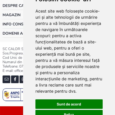
DESPRE CALOR
Acest site web folosește cookie-
MAGAZIN
uri și alte tehnologii de urmărire
pentru a vă îmbunătăți experiența
INFO CONSUMATOR
de navigare în următoarele
DOMENII ACTIVITATE
scopuri:
pentru a activa
funcționalitatea de bază a site-
ului web
,
pentru a oferi o
SC CALOR SRL
Sos.Progresului nr.30-40, Sector 5, Bucuresti
experiență mai bună pe site
,
Cod Unic de Inregistrare: RO 3004724
pentru a vă măsura interesul față
Numarul din Registrul Comertului:J40/13176/1991
Telefoane:
0737.23.44.44
|
021.411.44.44
de produsele și serviciile noastre
E-mail: office@calor.ro
și pentru a personaliza
interacțiunile de marketing
,
pentru
a livra reclame care sunt mai
relevante pentru dvs
.
Sunt de acord
Sitemap
Refuz