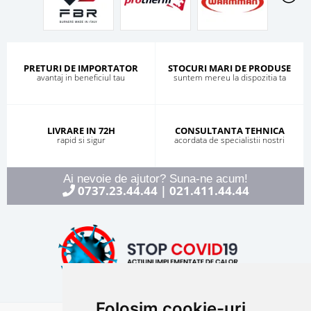
PRETURI DE IMPORTATOR
STOCURI MARI DE PRODUSE
avantaj in beneficiul tau
suntem mereu la dispozitia ta
LIVRARE IN 72H
CONSULTANTA TEHNICA
rapid si sigur
acordata de specialistii nostri
Ai nevoie de ajutor? Suna-ne acum!
0737.23.44.44
021.411.44.44
|
Folosim cookie-uri