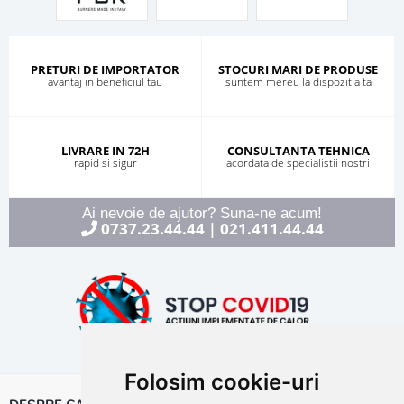
PRETURI DE IMPORTATOR
STOCURI MARI DE PRODUSE
avantaj in beneficiul tau
suntem mereu la dispozitia ta
LIVRARE IN 72H
CONSULTANTA TEHNICA
rapid si sigur
acordata de specialistii nostri
Ai nevoie de ajutor? Suna-ne acum!
0737.23.44.44
021.411.44.44
|
Folosim cookie-uri