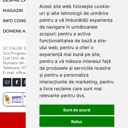
DESPRE CALOR
Acest site web folosește cookie-
MAGAZIN
uri și alte tehnologii de urmărire
pentru a vă îmbunătăți experiența
INFO CONSUMATOR
de navigare în următoarele
DOMENII ACTIVITATE
scopuri:
pentru a activa
funcționalitatea de bază a site-
ului web
,
pentru a oferi o
SC CALOR SRL
Sos.Progresului nr.30-40, Sector 5, Bucuresti
experiență mai bună pe site
,
Cod Unic de Inregistrare: RO 3004724
pentru a vă măsura interesul față
Numarul din Registrul Comertului:J40/13176/1991
Telefoane:
0737.23.44.44
|
021.411.44.44
de produsele și serviciile noastre
E-mail: office@calor.ro
și pentru a personaliza
interacțiunile de marketing
,
pentru
a livra reclame care sunt mai
relevante pentru dvs
.
Sunt de acord
Sitemap
Refuz