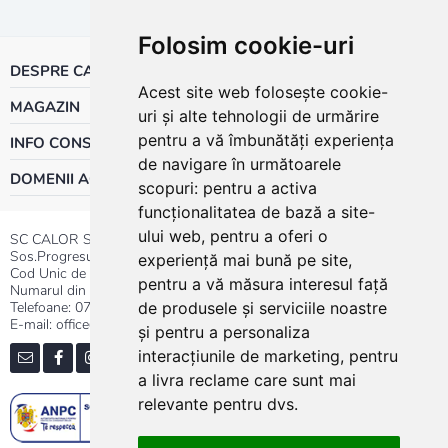
Folosim cookie-uri
DESPRE CALOR
Acest site web folosește cookie-
MAGAZIN
uri și alte tehnologii de urmărire
pentru a vă îmbunătăți experiența
INFO CONSUMATOR
de navigare în următoarele
DOMENII ACTIVITATE
scopuri:
pentru a activa
funcționalitatea de bază a site-
ului web
,
pentru a oferi o
SC CALOR SRL
Sos.Progresului nr.30-40, Sector 5, Bucuresti
experiență mai bună pe site
,
Cod Unic de Inregistrare: RO 3004724
pentru a vă măsura interesul față
Numarul din Registrul Comertului:J40/13176/1991
Telefoane:
0737.23.44.44
|
021.411.44.44
de produsele și serviciile noastre
E-mail: office@calor.ro
și pentru a personaliza
interacțiunile de marketing
,
pentru
a livra reclame care sunt mai
relevante pentru dvs
.