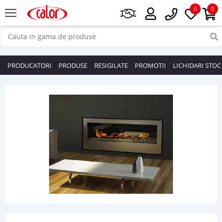
0
0
PRODUCATORI
PRODUSE
RESIGILATE
PROMOTII
LICHIDARI STOC