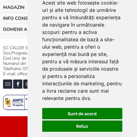
Acest site web folosește cookie-
MAGAZIN
uri și alte tehnologii de urmărire
pentru a vă îmbunătăți experiența
INFO CONSUMATOR
de navigare în următoarele
DOMENII ACTIVITATE
scopuri:
pentru a activa
funcționalitatea de bază a site-
ului web
,
pentru a oferi o
SC CALOR SRL
Sos.Progresului nr.30-40, Sector 5, Bucuresti
experiență mai bună pe site
,
Cod Unic de Inregistrare: RO 3004724
pentru a vă măsura interesul față
Numarul din Registrul Comertului:J40/13176/1991
Telefoane:
0737.23.44.44
|
021.411.44.44
de produsele și serviciile noastre
E-mail: office@calor.ro
și pentru a personaliza
interacțiunile de marketing
,
pentru
a livra reclame care sunt mai
relevante pentru dvs
.
Sunt de acord
Sitemap
Refuz