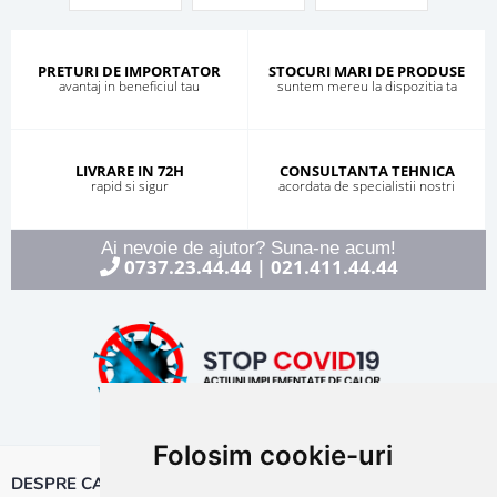
PRETURI DE IMPORTATOR
STOCURI MARI DE PRODUSE
avantaj in beneficiul tau
suntem mereu la dispozitia ta
LIVRARE IN 72H
CONSULTANTA TEHNICA
rapid si sigur
acordata de specialistii nostri
Ai nevoie de ajutor? Suna-ne acum!
0737.23.44.44
021.411.44.44
|
Folosim cookie-uri
DESPRE CALOR