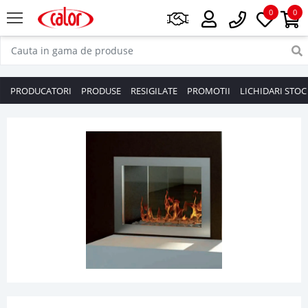
0
0
PRODUCATORI
PRODUSE
RESIGILATE
PROMOTII
LICHIDARI STOC