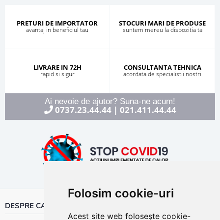
PRETURI DE IMPORTATOR
STOCURI MARI DE PRODUSE
avantaj in beneficiul tau
suntem mereu la dispozitia ta
LIVRARE IN 72H
CONSULTANTA TEHNICA
rapid si sigur
acordata de specialistii nostri
Ai nevoie de ajutor? Suna-ne acum!
0737.23.44.44
021.411.44.44
|
Folosim cookie-uri
DESPRE CALOR
Acest site web folosește cookie-