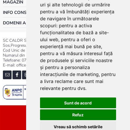
MAGAZIN
uri și alte tehnologii de urmărire
pentru a vă îmbunătăți experiența
INFO CONSUMATOR
de navigare în următoarele
DOMENII ACTIVITATE
scopuri:
pentru a activa
funcționalitatea de bază a site-
ului web
,
pentru a oferi o
SC CALOR SRL
Sos.Progresului nr.30-40, Sector 5, Bucuresti
experiență mai bună pe site
,
Cod Unic de Inregistrare: RO 3004724
pentru a vă măsura interesul față
Numarul din Registrul Comertului:J40/13176/1991
Telefoane:
0737.23.44.44
|
021.411.44.44
de produsele și serviciile noastre
E-mail: office@calor.ro
și pentru a personaliza
interacțiunile de marketing
,
pentru
a livra reclame care sunt mai
relevante pentru dvs
.
Sunt de acord
Sitemap
Refuz
Vreau să schimb setările