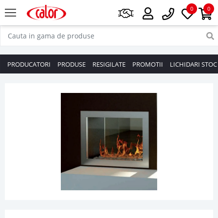
0
0
PRODUCATORI
PRODUSE
RESIGILATE
PROMOTII
LICHIDARI STOC