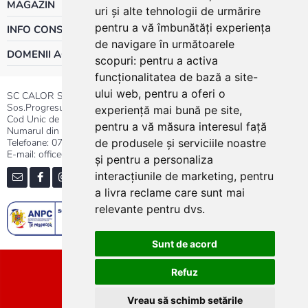
MAGAZIN
uri și alte tehnologii de urmărire
pentru a vă îmbunătăți experiența
INFO CONSUMATOR
de navigare în următoarele
DOMENII ACTIVITATE
scopuri:
pentru a activa
funcționalitatea de bază a site-
ului web
,
pentru a oferi o
SC CALOR SRL
Sos.Progresului nr.30-40, Sector 5, Bucuresti
experiență mai bună pe site
,
Cod Unic de Inregistrare: RO 3004724
pentru a vă măsura interesul față
Numarul din Registrul Comertului:J40/13176/1991
Telefoane:
0737.23.44.44
|
021.411.44.44
de produsele și serviciile noastre
E-mail: office@calor.ro
și pentru a personaliza
interacțiunile de marketing
,
pentru
a livra reclame care sunt mai
relevante pentru dvs
.
Sunt de acord
Sitemap
Refuz
Vreau să schimb setările