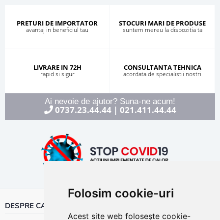
PRETURI DE IMPORTATOR
STOCURI MARI DE PRODUSE
avantaj in beneficiul tau
suntem mereu la dispozitia ta
LIVRARE IN 72H
CONSULTANTA TEHNICA
rapid si sigur
acordata de specialistii nostri
Ai nevoie de ajutor? Suna-ne acum!
0737.23.44.44
021.411.44.44
|
Folosim cookie-uri
DESPRE CALOR
Acest site web folosește cookie-