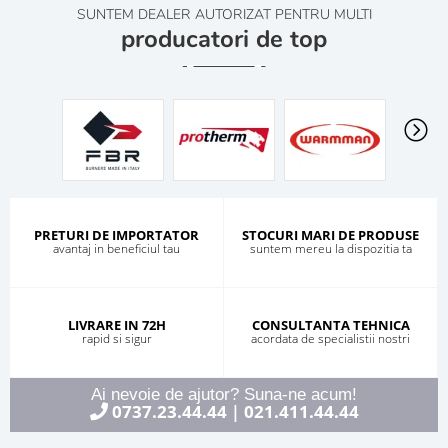
SUNTEM DEALER AUTORIZAT PENTRU MULTI
producatori de top
PRETURI DE IMPORTATOR
STOCURI MARI DE PRODUSE
avantaj in beneficiul tau
suntem mereu la dispozitia ta
LIVRARE IN 72H
CONSULTANTA TEHNICA
rapid si sigur
acordata de specialistii nostri
Ai nevoie de ajutor? Suna-ne acum!
0737.23.44.44
021.411.44.44
|