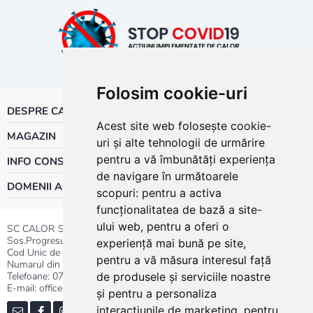
Folosim cookie-uri
DESPRE CALOR
Acest site web folosește cookie-
MAGAZIN
uri și alte tehnologii de urmărire
pentru a vă îmbunătăți experiența
INFO CONSUMATOR
de navigare în următoarele
DOMENII ACTIVITATE
scopuri:
pentru a activa
funcționalitatea de bază a site-
ului web
,
pentru a oferi o
SC CALOR SRL
Sos.Progresului nr.30-40, Sector 5, Bucuresti
experiență mai bună pe site
,
Cod Unic de Inregistrare: RO 3004724
pentru a vă măsura interesul față
Numarul din Registrul Comertului:J40/13176/1991
Telefoane:
0737.23.44.44
|
021.411.44.44
de produsele și serviciile noastre
E-mail: office@calor.ro
și pentru a personaliza
interacțiunile de marketing
,
pentru