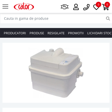
0
0
PRODUCATORI
PRODUSE
RESIGILATE
PROMOTII
LICHIDARI STOC