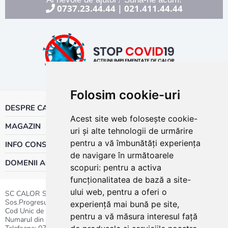
0737.23.44.44
021.411.44.44
|
Folosim cookie-uri
DESPRE CALOR
Acest site web folosește cookie-
MAGAZIN
uri și alte tehnologii de urmărire
pentru a vă îmbunătăți experiența
INFO CONSUMATOR
de navigare în următoarele
DOMENII ACTIVITATE
scopuri:
pentru a activa
funcționalitatea de bază a site-
ului web
,
pentru a oferi o
SC CALOR SRL
Sos.Progresului nr.30-40, Sector 5, Bucuresti
experiență mai bună pe site
,
Cod Unic de Inregistrare: RO 3004724
pentru a vă măsura interesul față
Numarul din Registrul Comertului:J40/13176/1991