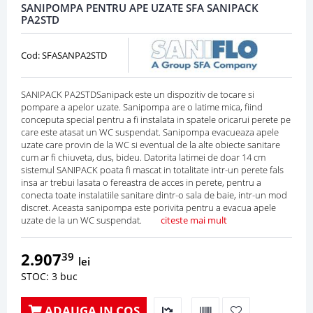
SANIPOMPA PENTRU APE UZATE SFA SANIPACK
PA2STD
Cod: SFASANPA2STD
SANIPACK PA2STDSanipack este un dispozitiv de tocare si
pompare a apelor uzate. Sanipompa are o latime mica, fiind
conceputa special pentru a fi instalata in spatele oricarui perete pe
care este atasat un WC suspendat. Sanipompa evacueaza apele
uzate care provin de la WC si eventual de la alte obiecte sanitare
cum ar fi chiuveta, dus, bideu. Datorita latimei de doar 14 cm
sistemul SANIPACK poata fi mascat in totalitate intr-un perete fals
insa ar trebui lasata o fereastra de acces in perete, pentru a
conecta toate instalatiile sanitare dintr-o sala de baie, intr-un mod
discret. Aceasta sanipompa este porivita pentru a evacua apele
uzate de la un WC suspendat.
citeste mai mult
2.907
39
lei
STOC: 3 buc
ADAUGA IN COS