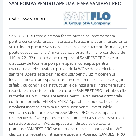
SANIPOMPA PENTRU APE UZATE SFA SANIBEST PRO
Cod: SFASANB3PRO
SANIBEST PRO este o pompa foarte puternica, recomandata
pentru cei care doresc sa instaleze o toaleta in statiuni, restaurante
si alte locuri publice.SANIBEST PRO are o evacuare performanta, ce
poate evacua pana la 7 m vertical sau orizontal intr-o conducta de
110 m, 22 - 32 mm in diametru. Aparatul SANIBEST PRO este un
dispozitiv de tocare si pompare special conceput pentru
evacuarea apelor uzate ce provin de la WC se de la obiectele
sanitare. Acesta este destinat exclusiv pentru uz in domeniul
instalatiilor sanitare.Aparatul are un randament ridicat, este sigur
si fiabil, cu conditia ca instructiunile de instalare si intretinere sunt
repectate cu strictete. In toate cazurile SANIBEST PRO trebuie sa fie
racordat la un WC care are iesirea pentru evacuarepe orizontala
conform normelor EN 33 SI EN 37. Aparatul trebuie sa fie astfel
amplasat incat sa permita un aces usor pentru eventualele
verificari sau lucrari de service.SANIBEST PRO este echipat cu
dispozitive de fixare pe podea care il impiedica sa se roteasca sau
sa se deplaseze.Un WC echipat cu un dispozitiv de tocare-
pompare SANIBEST PRO se utilizeaza in acelasi mod ca si un WC
clasic si nu necesita o intretinere speciala. Aparatul SANIBEST PRO