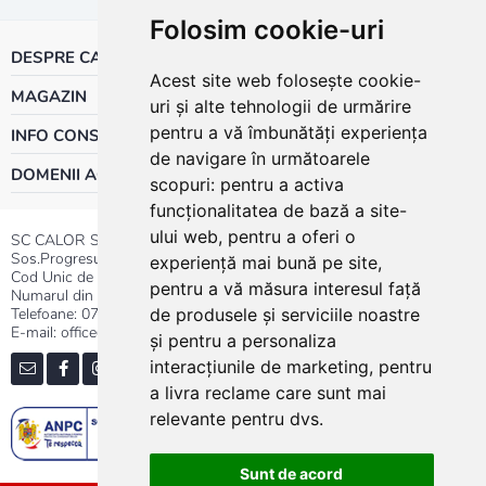
Folosim cookie-uri
DESPRE CALOR
Acest site web folosește cookie-
MAGAZIN
uri și alte tehnologii de urmărire
pentru a vă îmbunătăți experiența
INFO CONSUMATOR
de navigare în următoarele
DOMENII ACTIVITATE
scopuri:
pentru a activa
funcționalitatea de bază a site-
ului web
,
pentru a oferi o
SC CALOR SRL
Sos.Progresului nr.30-40, Sector 5, Bucuresti
experiență mai bună pe site
,
Cod Unic de Inregistrare: RO 3004724
pentru a vă măsura interesul față
Numarul din Registrul Comertului:J40/13176/1991
Telefoane:
0737.23.44.44
|
021.411.44.44
de produsele și serviciile noastre
E-mail: office@calor.ro
și pentru a personaliza
interacțiunile de marketing
,
pentru
a livra reclame care sunt mai
relevante pentru dvs
.
Sunt de acord