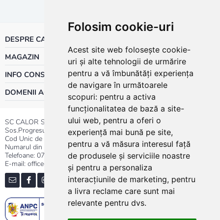
Folosim cookie-uri
DESPRE CALOR
Acest site web folosește cookie-
MAGAZIN
uri și alte tehnologii de urmărire
pentru a vă îmbunătăți experiența
INFO CONSUMATOR
de navigare în următoarele
DOMENII ACTIVITATE
scopuri:
pentru a activa
funcționalitatea de bază a site-
ului web
,
pentru a oferi o
SC CALOR SRL
Sos.Progresului nr.30-40, Sector 5, Bucuresti
experiență mai bună pe site
,
Cod Unic de Inregistrare: RO 3004724
pentru a vă măsura interesul față
Numarul din Registrul Comertului:J40/13176/1991
Telefoane:
0737.23.44.44
|
021.411.44.44
de produsele și serviciile noastre
E-mail: office@calor.ro
și pentru a personaliza
interacțiunile de marketing
,
pentru
a livra reclame care sunt mai
relevante pentru dvs
.