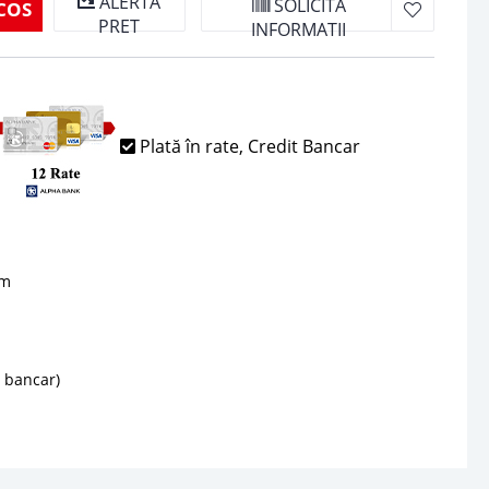
ALERTA
SOLICITA
COS
PRET
INFORMATII
Plată în rate, Credit Bancar
sm
d bancar)