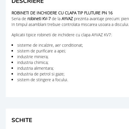
DESCRIERE
ROBINETI DE INCHIDERE CU CLAPA TIP FLUTURE PN 16
Seria de
robineti KV-7
de la
AYVAZ
prezinta avantaje precum: pier
In timpul asamblarii trebuie controlata miscarea usoara a discul
Aplicatii tipice robineti de inchidere cu clapa AYVAZ KV7:
sisteme de incalzire, aer conditionat;
sistem de purificare a apei;
industrie miniera;
industria chimica;
industria alimentara;
industria de petrol si gaze;
sistem de stingere a focului.
SCHITE