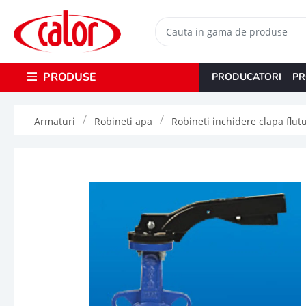
PRODUSE
PRODUCATORI
PR
Armaturi
Robineti apa
Robineti inchidere clapa flut