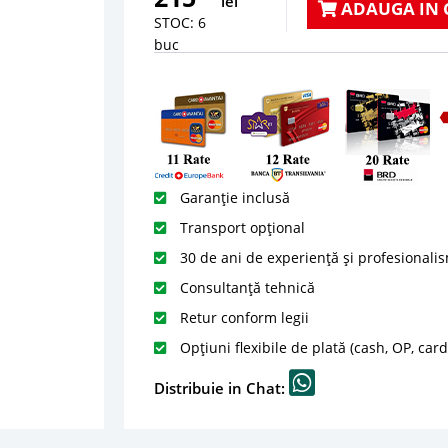
lei
ADAUGA IN 
STOC: 6
buc
Garanție inclusă
Transport opțional
30 de ani de experiență și profesionali
Consultanță tehnică
Retur conform legii
Opțiuni flexibile de plată (cash, OP, car
Distribuie in Chat: