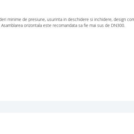
deri minime de presiune, usurinta in deschidere si inchidere, design co
ui. Asamblarea orizontala este recomandata sa fie mai sus de DN300.