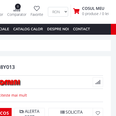
0
COSUL MEU
0 produse
/ 0 lei
tor
Comparator
Favorite
CIALE
CATALOG CALOR
DESPRE NOI
CONTACT
08Y013
citeste mai mult
ALERTA
SOLICITA
 COS