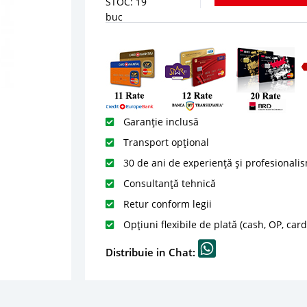
STOC: 19
buc
Garanție inclusă
Transport opțional
30 de ani de experiență și profesionali
Consultanță tehnică
Retur conform legii
Opțiuni flexibile de plată (cash, OP, car
Distribuie in Chat: