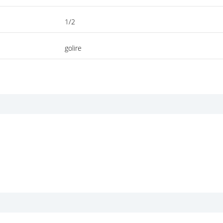
1/2
golire