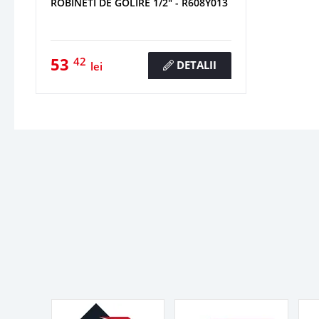
ROBINETI DE GOLIRE 1/2" - R608Y013
53
42
DETALII
lei