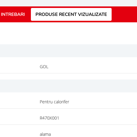
INTREBARI
PRODUSE RECENT VIZUALIZATE
GOL
Pentru calorifer
R470X001
alama