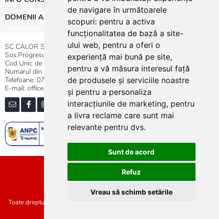
de navigare în următoarele
DOMENII ACTIVITATE
scopuri:
pentru a activa
funcționalitatea de bază a site-
ului web
,
pentru a oferi o
SC CALOR SRL
Sos.Progresului nr.30-40, Sector 5, Bucuresti
experiență mai bună pe site
,
Cod Unic de Inregistrare: RO 3004724
pentru a vă măsura interesul față
Numarul din Registrul Comertului:J40/13176/1991
Telefoane:
0737.23.44.44
|
021.411.44.44
de produsele și serviciile noastre
E-mail: office@calor.ro
și pentru a personaliza
interacțiunile de marketing
,
pentru
a livra reclame care sunt mai
relevante pentru dvs
.
Sunt de acord
Sitemap
Refuz
Vreau să schimb setările
Toate drepturile rezervate SC Calor SRL :: Copyright 2021 :: Realizat de
Concept24