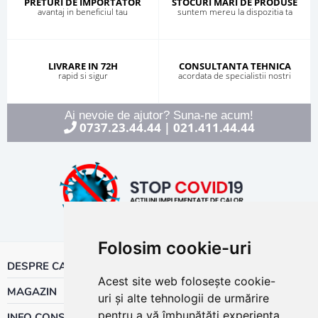
PRETURI DE IMPORTATOR
STOCURI MARI DE PRODUSE
avantaj in beneficiul tau
suntem mereu la dispozitia ta
LIVRARE IN 72H
CONSULTANTA TEHNICA
rapid si sigur
acordata de specialistii nostri
Ai nevoie de ajutor? Suna-ne acum!
0737.23.44.44
021.411.44.44
|
Folosim cookie-uri
DESPRE CALOR
Acest site web folosește cookie-
MAGAZIN
uri și alte tehnologii de urmărire
pentru a vă îmbunătăți experiența
INFO CONSUMATOR