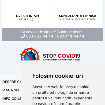
LIVRARE IN 72H
CONSULTANTA TEHNICA
rapid si sigur
acordata de specialistii nostri
Ai nevoie de ajutor? Suna-ne acum!
0737.23.44.44
021.411.44.44
|
Folosim cookie-uri
DESPRE CALOR
Acest site web folosește cookie-
MAGAZIN
uri și alte tehnologii de urmărire
pentru a vă îmbunătăți experiența
INFO CONSUMATOR
de navigare în următoarele