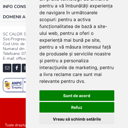
pentru a vă îmbunătăți experiența
INFO CONSUMATOR
de navigare în următoarele
DOMENII ACTIVITATE
scopuri:
pentru a activa
funcționalitatea de bază a site-
ului web
,
pentru a oferi o
SC CALOR SRL
Sos.Progresului nr.30-40, Sector 5, Bucuresti
experiență mai bună pe site
,
Cod Unic de Inregistrare: RO 3004724
pentru a vă măsura interesul față
Numarul din Registrul Comertului:J40/13176/1991
Telefoane:
0737.23.44.44
|
021.411.44.44
de produsele și serviciile noastre
E-mail: office@calor.ro
și pentru a personaliza
interacțiunile de marketing
,
pentru
a livra reclame care sunt mai
relevante pentru dvs
.
Sunt de acord
Sitemap
Refuz
Vreau să schimb setările
Toate drepturile rezervate SC Calor SRL :: Copyright 2021 :: Realizat de