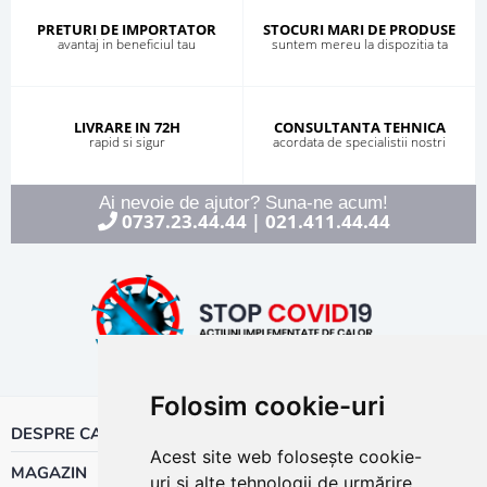
PRETURI DE IMPORTATOR
STOCURI MARI DE PRODUSE
avantaj in beneficiul tau
suntem mereu la dispozitia ta
LIVRARE IN 72H
CONSULTANTA TEHNICA
rapid si sigur
acordata de specialistii nostri
Ai nevoie de ajutor? Suna-ne acum!
0737.23.44.44
021.411.44.44
|
Folosim cookie-uri
DESPRE CALOR
Acest site web folosește cookie-
MAGAZIN
uri și alte tehnologii de urmărire