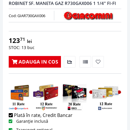
ROBINET SF. MANETA GAZ R730GAX006 1 1/4" FI-FI
Cod: GIAR730GAX006
123
71
lei
STOC: 13 buc
ADAUGA IN COS
Plată în rate, Credit Bancar
Garanție inclusă
Transport opțional