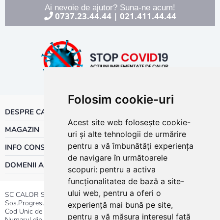
Ai nevoie de ajutor? Suna-ne acum!
0737.23.44.44
021.411.44.44
|
Folosim cookie-uri
DESPRE CALOR
Acest site web folosește cookie-
MAGAZIN
uri și alte tehnologii de urmărire
pentru a vă îmbunătăți experiența
INFO CONSUMATOR
de navigare în următoarele
DOMENII ACTIVITATE
scopuri:
pentru a activa
funcționalitatea de bază a site-
ului web
,
pentru a oferi o
SC CALOR SRL
Sos.Progresului nr.30-40, Sector 5, Bucuresti
experiență mai bună pe site
,
Cod Unic de Inregistrare: RO 3004724
pentru a vă măsura interesul față
Numarul din Registrul Comertului:J40/13176/1991