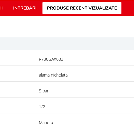
II
INTREBARI
PRODUSE RECENT VIZUALIZATE
R730GAX003
alama nichelata
5 bar
1/2
Maneta