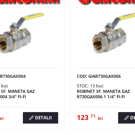
AR730GAX004
COD: GIAR730GAX006
 buc
STOC: 13 buc
 SF. MANETA GAZ
ROBINET SF. MANETA GAZ
04 3/4" FI-FI
R730GAX006 1 1/4" FI-FI
123
71
DETALII
DE
lei
lei