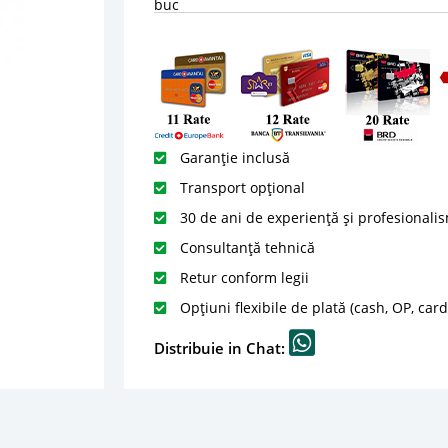
buc
Garanție inclusă
Transport opțional
30 de ani de experiență și profesionali
Consultanță tehnică
Retur conform legii
Opțiuni flexibile de plată (cash, OP, car
Distribuie in Chat: