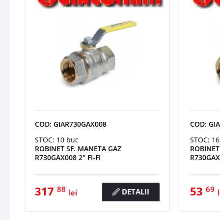
COD: GIAR730GAX008
COD: GI
STOC: 10 buc
STOC: 16
ROBINET SF. MANETA GAZ
ROBINET
R730GAX008 2" FI-FI
R730GAX0
317
53
88
69
DETALII
lei