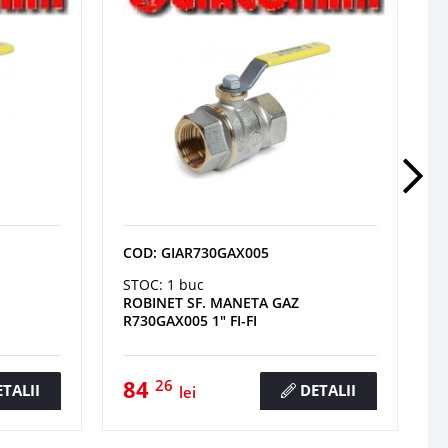
COD: GIAR730GAX005
STOC: 1 buc
ROBINET SF. MANETA GAZ
R730GAX005 1" FI-FI
84
26
TALII
DETALII
lei