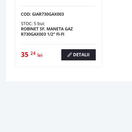
COD: GIAR730GAX003
STOC: 5 buc
ROBINET SF. MANETA GAZ
R730GAX003 1/2" FI-FI
35
24
DETALII
lei