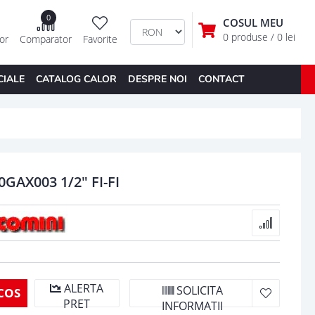
0
COSUL MEU
0 produse
/ 0 lei
tor
Comparator
Favorite
CIALE
CATALOG CALOR
DESPRE NOI
CONTACT
GAX003 1/2" FI-FI
ALERTA
SOLICITA
COS
PRET
INFORMATII