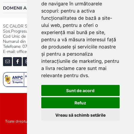
de navigare în următoarele
DOMENII ACTIVITATE
scopuri:
pentru a activa
funcționalitatea de bază a site-
ului web
,
pentru a oferi o
SC CALOR SRL
Sos.Progresului nr.30-40, Sector 5, Bucuresti
experiență mai bună pe site
,
Cod Unic de Inregistrare: RO 3004724
pentru a vă măsura interesul față
Numarul din Registrul Comertului:J40/13176/1991
Telefoane:
0737.23.44.44
|
021.411.44.44
de produsele și serviciile noastre
E-mail: office@calor.ro
și pentru a personaliza
interacțiunile de marketing
,
pentru
a livra reclame care sunt mai
relevante pentru dvs
.
Sunt de acord
Sitemap
Refuz
Vreau să schimb setările
Toate drepturile rezervate SC Calor SRL :: Copyright 2021 :: Realizat de
Concept24