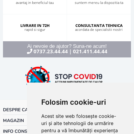
avantaj in beneficiul tau
suntem mereu la dispozitia ta
LIVRARE IN 72H
CONSULTANTA TEHNICA
rapid si sigur
acordata de specialistii nostri
Ai nevoie de ajutor? Suna-ne acum!
0737.23.44.44
021.411.44.44
|
Folosim cookie-uri
DESPRE CALOR
Acest site web folosește cookie-
MAGAZIN
uri și alte tehnologii de urmărire
pentru a vă îmbunătăți experiența
INFO CONSUMATOR