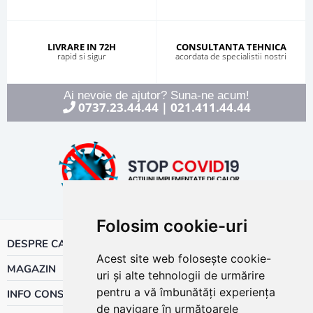
LIVRARE IN 72H
CONSULTANTA TEHNICA
rapid si sigur
acordata de specialistii nostri
Ai nevoie de ajutor? Suna-ne acum!
0737.23.44.44
021.411.44.44
|
Folosim cookie-uri
DESPRE CALOR
Acest site web folosește cookie-
MAGAZIN
uri și alte tehnologii de urmărire
pentru a vă îmbunătăți experiența
INFO CONSUMATOR
de navigare în următoarele