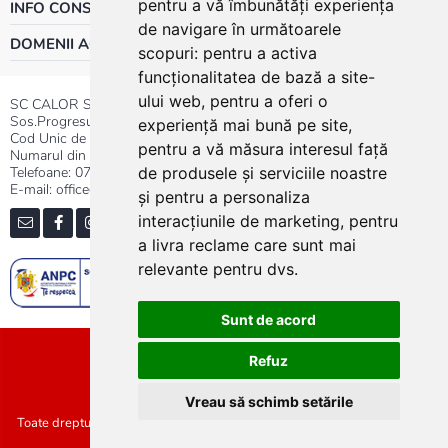
pentru a vă îmbunătăți experiența
INFO CONSUMATOR
de navigare în următoarele
DOMENII ACTIVITATE
scopuri:
pentru a activa
funcționalitatea de bază a site-
ului web
,
pentru a oferi o
SC CALOR SRL
Sos.Progresului nr.30-40, Sector 5, Bucuresti
experiență mai bună pe site
,
Cod Unic de Inregistrare: RO 3004724
pentru a vă măsura interesul față
Numarul din Registrul Comertului:J40/13176/1991
Telefoane:
0737.23.44.44
|
021.411.44.44
de produsele și serviciile noastre
E-mail: office@calor.ro
și pentru a personaliza
interacțiunile de marketing
,
pentru
a livra reclame care sunt mai
relevante pentru dvs
.
Sunt de acord
Sitemap
Refuz
Vreau să schimb setările
Toate drepturile rezervate SC Calor SRL :: Copyright 2021 :: Realizat de
Concept24