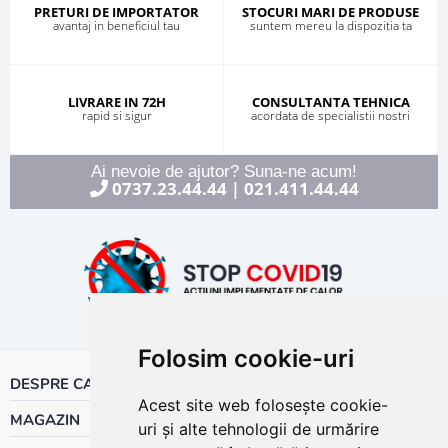
PRETURI DE IMPORTATOR
STOCURI MARI DE PRODUSE
avantaj in beneficiul tau
suntem mereu la dispozitia ta
LIVRARE IN 72H
CONSULTANTA TEHNICA
rapid si sigur
acordata de specialistii nostri
Ai nevoie de ajutor? Suna-ne acum!
0737.23.44.44
021.411.44.44
|
Folosim cookie-uri
DESPRE CALOR
Acest site web folosește cookie-
MAGAZIN
uri și alte tehnologii de urmărire