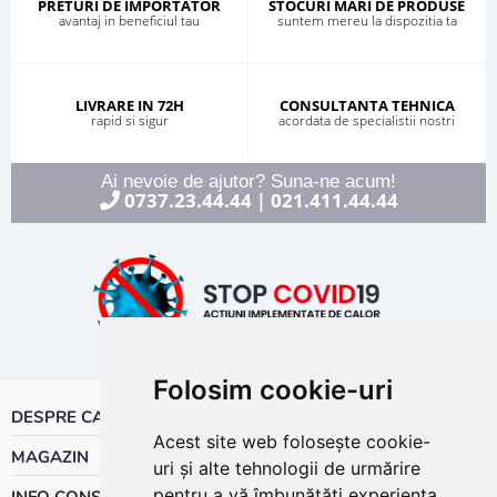
PRETURI DE IMPORTATOR
STOCURI MARI DE PRODUSE
avantaj in beneficiul tau
suntem mereu la dispozitia ta
LIVRARE IN 72H
CONSULTANTA TEHNICA
rapid si sigur
acordata de specialistii nostri
Ai nevoie de ajutor? Suna-ne acum!
0737.23.44.44
021.411.44.44
|
Folosim cookie-uri
DESPRE CALOR
Acest site web folosește cookie-
MAGAZIN
uri și alte tehnologii de urmărire
pentru a vă îmbunătăți experiența