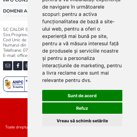
INFO CONSUMATOR
de navigare în următoarele
DOMENII ACTIVITATE
scopuri:
pentru a activa
funcționalitatea de bază a site-
ului web
,
pentru a oferi o
SC CALOR SRL
Sos.Progresului nr.30-40, Sector 5, Bucuresti
experiență mai bună pe site
,
Cod Unic de Inregistrare: RO 3004724
pentru a vă măsura interesul față
Numarul din Registrul Comertului:J40/13176/1991
Telefoane:
0737.23.44.44
|
021.411.44.44
de produsele și serviciile noastre
E-mail: office@calor.ro
și pentru a personaliza
interacțiunile de marketing
,
pentru
a livra reclame care sunt mai
relevante pentru dvs
.
Sunt de acord
Sitemap
Refuz
Vreau să schimb setările
Toate drepturile rezervate SC Calor SRL :: Copyright 2021 :: Realizat de
Concept24