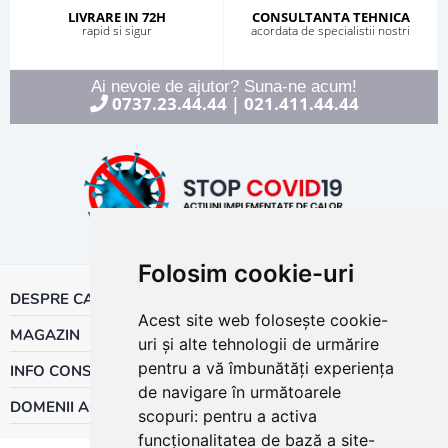
LIVRARE IN 72H
CONSULTANTA TEHNICA
rapid si sigur
acordata de specialistii nostri
Ai nevoie de ajutor? Suna-ne acum!
0737.23.44.44
021.411.44.44
|
Folosim cookie-uri
DESPRE CALOR
Acest site web folosește cookie-
MAGAZIN
uri și alte tehnologii de urmărire
pentru a vă îmbunătăți experiența
INFO CONSUMATOR
de navigare în următoarele
DOMENII ACTIVITATE
scopuri:
pentru a activa
funcționalitatea de bază a site-