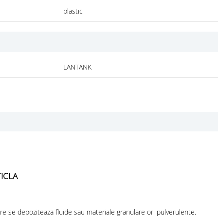
plastic
LANTANK
TICLA
care se depoziteaza fluide sau materiale granulare ori pulverulente.