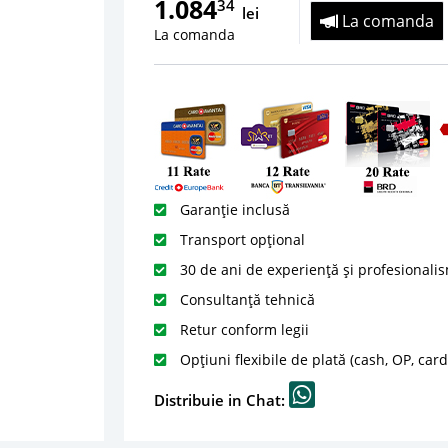
1.084
34
lei
La comanda
La comanda
Garanție inclusă
Transport opțional
30 de ani de experiență și profesionali
Consultanță tehnică
Retur conform legii
Opțiuni flexibile de plată (cash, OP, car
Distribuie in Chat: