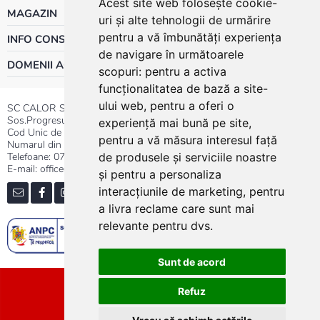
Acest site web folosește cookie-
MAGAZIN
uri și alte tehnologii de urmărire
pentru a vă îmbunătăți experiența
INFO CONSUMATOR
de navigare în următoarele
DOMENII ACTIVITATE
scopuri:
pentru a activa
funcționalitatea de bază a site-
ului web
,
pentru a oferi o
SC CALOR SRL
Sos.Progresului nr.30-40, Sector 5, Bucuresti
experiență mai bună pe site
,
Cod Unic de Inregistrare: RO 3004724
pentru a vă măsura interesul față
Numarul din Registrul Comertului:J40/13176/1991
Telefoane:
0737.23.44.44
|
021.411.44.44
de produsele și serviciile noastre
E-mail: office@calor.ro
și pentru a personaliza
interacțiunile de marketing
,
pentru
a livra reclame care sunt mai
relevante pentru dvs
.
Sunt de acord
Sitemap
Refuz