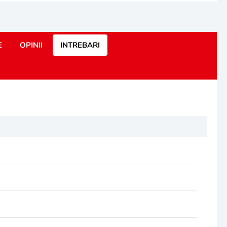
E
OPINII
INTREBARI