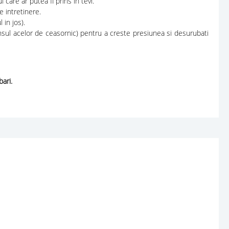
care ar putea fi prins in tevi.
e intretinere.
 in jos).
sensul acelor de ceasornic) pentru a creste presiunea si desurubati
ari.