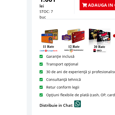
ADAUGA IN 
lei
STOC: 7
buc
Garanție inclusă
Transport opțional
30 de ani de experiență și profesionali
Consultanță tehnică
Retur conform legii
Opțiuni flexibile de plată (cash, OP, car
Distribuie in Chat: