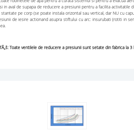
toate robinetele de apa pentru a curata sistemul si pentru a evacua aerul 
 in aval de supapa de reducere a presiunii pentru a facilita activitatile d
stantate pe corp (se poate instala orizontal sau vertical, dar NU cu capul
iunii de iesire actionand asupra stiftului cu arc: insurubati (rotiti in 
nea.
Ã„š: Toate ventilele de reducere a presiunii sunt setate din fabrica la 3 b