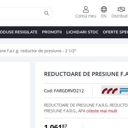
Contul meu
EN
Distribui
ODUSE RESIGILATE
PROMOTII
LICHIDARI STOC
OFERTE SPE
e f.a.r.g. reductor de presiune - 2 1/2"
REDUCTOARE DE PRESIUNE F.A.
Cod: FARGDRVD212
REDUCTOARE DE PRESIUNE F.A.R.G. REDUCTOR 
PRESIUNE F.A.R.G., APA
citeste mai mult
1.061
87