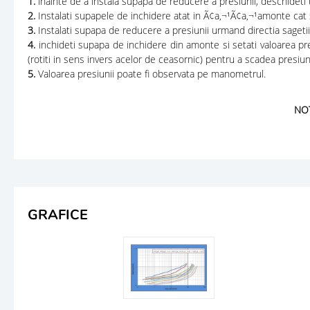
1.
inainte de a instala supapa de reducere a presiunii, deschideti 
2.
Instalati supapele de inchidere atat in Ã¢a‚¬¹Ã¢a‚¬¹amonte cat si
3.
Instalati supapa de reducere a presiunii urmand directia sagetii 
4.
inchideti supapa de inchidere din amonte si setati valoarea pres
(rotiti in sens invers acelor de ceasornic) pentru a scadea presiu
5.
Valoarea presiunii poate fi observata pe manometrul.
NOT
GRAFICE