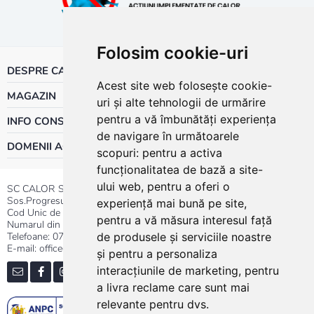
Folosim cookie-uri
DESPRE CALOR
Acest site web folosește cookie-
MAGAZIN
uri și alte tehnologii de urmărire
pentru a vă îmbunătăți experiența
INFO CONSUMATOR
de navigare în următoarele
DOMENII ACTIVITATE
scopuri:
pentru a activa
funcționalitatea de bază a site-
ului web
,
pentru a oferi o
SC CALOR SRL
Sos.Progresului nr.30-40, Sector 5, Bucuresti
experiență mai bună pe site
,
Cod Unic de Inregistrare: RO 3004724
pentru a vă măsura interesul față
Numarul din Registrul Comertului:J40/13176/1991
Telefoane:
0737.23.44.44
|
021.411.44.44
de produsele și serviciile noastre
E-mail: office@calor.ro
și pentru a personaliza
interacțiunile de marketing
,
pentru
a livra reclame care sunt mai
relevante pentru dvs
.