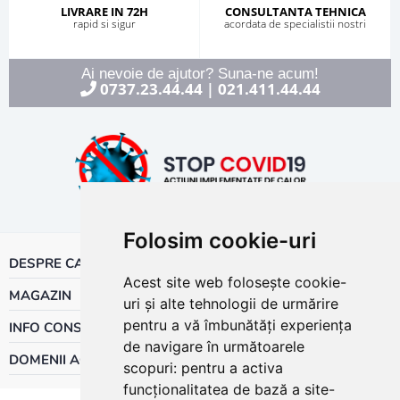
LIVRARE IN 72H
CONSULTANTA TEHNICA
rapid si sigur
acordata de specialistii nostri
Ai nevoie de ajutor? Suna-ne acum!
0737.23.44.44
021.411.44.44
|
Folosim cookie-uri
DESPRE CALOR
Acest site web folosește cookie-
MAGAZIN
uri și alte tehnologii de urmărire
pentru a vă îmbunătăți experiența
INFO CONSUMATOR
de navigare în următoarele
DOMENII ACTIVITATE
scopuri:
pentru a activa
funcționalitatea de bază a site-