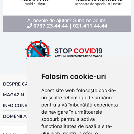
rapid si sigur
acordata de specialistii nostri
Ai nevoie de ajutor? Suna-ne acum!
0737.23.44.44
021.411.44.44
|
Folosim cookie-uri
DESPRE CALOR
Acest site web folosește cookie-
MAGAZIN
uri și alte tehnologii de urmărire
pentru a vă îmbunătăți experiența
INFO CONSUMATOR
de navigare în următoarele
DOMENII ACTIVITATE
scopuri:
pentru a activa
funcționalitatea de bază a site-
ului web
,
pentru a oferi o