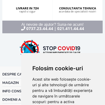
LIVRARE IN 72H
CONSULTANTA TEHNICA
rapid si sigur
acordata de specialistii nostri
Ai nevoie de ajutor? Suna-ne acum!
0737.23.44.44
021.411.44.44
|
Folosim cookie-uri
DESPRE CALOR
Acest site web folosește cookie-
MAGAZIN
uri și alte tehnologii de urmărire
pentru a vă îmbunătăți experiența
INFO CONSUMATOR
de navigare în următoarele
DOMENII ACTIVITATE
scopuri:
pentru a activa