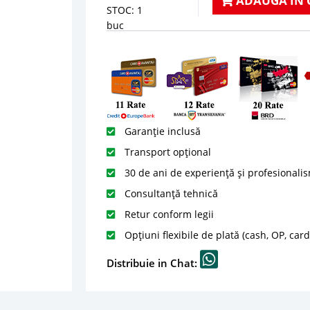
ADAUGA IN 
STOC: 1
buc
Garanție inclusă
Transport opțional
30 de ani de experiență și profesionali
Consultanță tehnică
Retur conform legii
Opțiuni flexibile de plată (cash, OP, car
Distribuie in Chat: