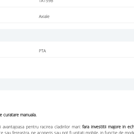
TA159B
Axiale
PTA
 curatare manuala.
 avantajoasa pentru racirea cladirilor mari:
fara investitii majore in e
ete sau fereastra, pe acoperis sau pot fi unitati mobile, in functie de mode