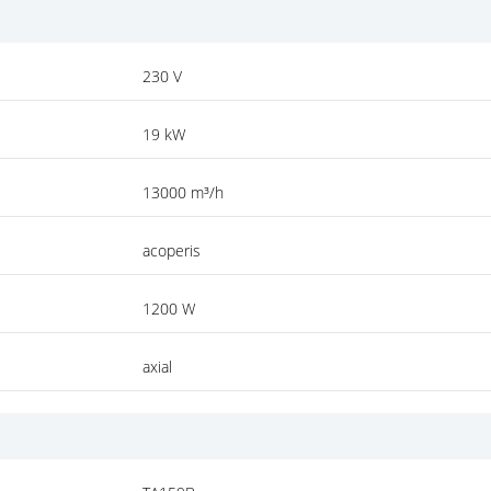
230 V
19 kW
13000 m³/h
acoperis
1200 W
axial