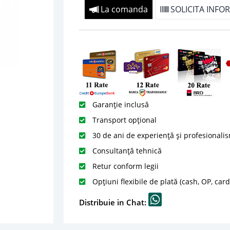
La comanda
SOLICITA INFOR
Garanție inclusă
Transport opțional
30 de ani de experiență și profesionali
Consultanță tehnică
Retur conform legii
Opțiuni flexibile de plată (cash, OP, car
Distribuie in Chat: