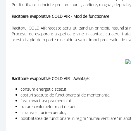
Pot fi utilizate in incinte precum fabrici, ateliere, magazii, depozi
Racitoare evaporative COLD AIR - Mod de functionare:
Racitorul COLD AIR raceste aerul utilizand un principiu natural si 
Procesul de evaporare a apei care vine in contact cu aerul tratat 
acesta isi pierde o parte din caldura sa in timpul procesului de e
Racitoare evaporative COLD AIR - Avantaje:
consum energetic scazut;
costuri scazute de functionare si de mentenanta;
fara impact asupra mediului;
tratarea volumelor mari de aer;
filtrarea si racirea aerului;
posibilitatea de functionare in regim "numai ventilare" in anot