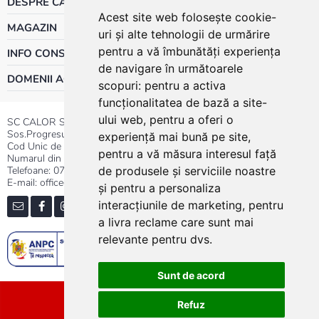
DESPRE CALOR
Acest site web folosește cookie-
MAGAZIN
uri și alte tehnologii de urmărire
pentru a vă îmbunătăți experiența
INFO CONSUMATOR
de navigare în următoarele
DOMENII ACTIVITATE
scopuri:
pentru a activa
funcționalitatea de bază a site-
ului web
,
pentru a oferi o
SC CALOR SRL
Sos.Progresului nr.30-40, Sector 5, Bucuresti
experiență mai bună pe site
,
Cod Unic de Inregistrare: RO 3004724
pentru a vă măsura interesul față
Numarul din Registrul Comertului:J40/13176/1991
Telefoane:
0737.23.44.44
|
021.411.44.44
de produsele și serviciile noastre
E-mail: office@calor.ro
și pentru a personaliza
interacțiunile de marketing
,
pentru
a livra reclame care sunt mai
relevante pentru dvs
.
Sunt de acord
Sitemap
Refuz