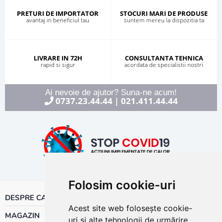
PRETURI DE IMPORTATOR
STOCURI MARI DE PRODUSE
avantaj in beneficiul tau
suntem mereu la dispozitia ta
LIVRARE IN 72H
CONSULTANTA TEHNICA
rapid si sigur
acordata de specialistii nostri
Ai nevoie de ajutor? Suna-ne acum!
0737.23.44.44
021.411.44.44
|
Folosim cookie-uri
DESPRE CALOR
Acest site web folosește cookie-
MAGAZIN
uri și alte tehnologii de urmărire