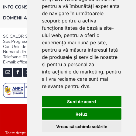
pentru a vă îmbunătăți experiența
INFO CONSUMATOR
de navigare în următoarele
DOMENII ACTIVITATE
scopuri:
pentru a activa
funcționalitatea de bază a site-
ului web
,
pentru a oferi o
SC CALOR SRL
Sos.Progresului nr.30-40, Sector 5, Bucuresti
experiență mai bună pe site
,
Cod Unic de Inregistrare: RO 3004724
pentru a vă măsura interesul față
Numarul din Registrul Comertului:J40/13176/1991
Telefoane:
0737.23.44.44
|
021.411.44.44
de produsele și serviciile noastre
E-mail: office@calor.ro
și pentru a personaliza
interacțiunile de marketing
,
pentru
a livra reclame care sunt mai
relevante pentru dvs
.
Sunt de acord
Sitemap
Refuz
Vreau să schimb setările
Toate drepturile rezervate SC Calor SRL :: Copyright 2021 :: Realizat de