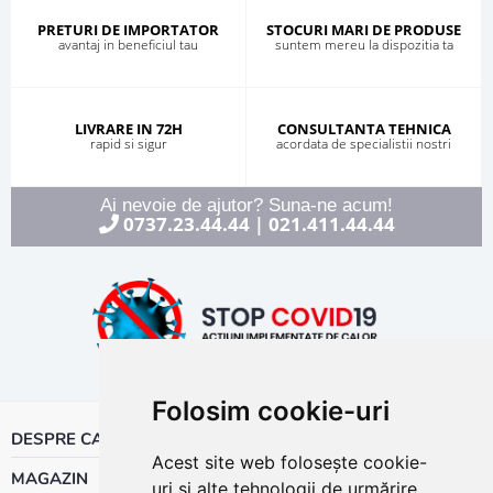
PRETURI DE IMPORTATOR
STOCURI MARI DE PRODUSE
avantaj in beneficiul tau
suntem mereu la dispozitia ta
LIVRARE IN 72H
CONSULTANTA TEHNICA
rapid si sigur
acordata de specialistii nostri
Ai nevoie de ajutor? Suna-ne acum!
0737.23.44.44
021.411.44.44
|
Folosim cookie-uri
DESPRE CALOR
Acest site web folosește cookie-
MAGAZIN
uri și alte tehnologii de urmărire