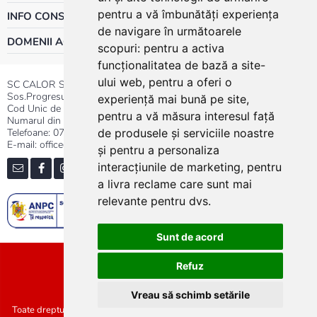
pentru a vă îmbunătăți experiența
INFO CONSUMATOR
de navigare în următoarele
DOMENII ACTIVITATE
scopuri:
pentru a activa
funcționalitatea de bază a site-
ului web
,
pentru a oferi o
SC CALOR SRL
Sos.Progresului nr.30-40, Sector 5, Bucuresti
experiență mai bună pe site
,
Cod Unic de Inregistrare: RO 3004724
pentru a vă măsura interesul față
Numarul din Registrul Comertului:J40/13176/1991
Telefoane:
0737.23.44.44
|
021.411.44.44
de produsele și serviciile noastre
E-mail: office@calor.ro
și pentru a personaliza
interacțiunile de marketing
,
pentru
a livra reclame care sunt mai
relevante pentru dvs
.
Sunt de acord
Sitemap
Refuz
Vreau să schimb setările
Toate drepturile rezervate SC Calor SRL :: Copyright 2021 :: Realizat de