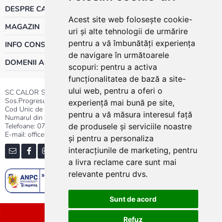
DESPRE CALOR
Acest site web folosește cookie-
MAGAZIN
uri și alte tehnologii de urmărire
pentru a vă îmbunătăți experiența
INFO CONSUMATOR
de navigare în următoarele
DOMENII ACTIVITATE
scopuri:
pentru a activa
funcționalitatea de bază a site-
ului web
,
pentru a oferi o
SC CALOR SRL
Sos.Progresului nr.30-40, Sector 5, Bucuresti
experiență mai bună pe site
,
Cod Unic de Inregistrare: RO 3004724
pentru a vă măsura interesul față
Numarul din Registrul Comertului:J40/13176/1991
Telefoane:
0737.23.44.44
|
021.411.44.44
de produsele și serviciile noastre
E-mail: office@calor.ro
și pentru a personaliza
interacțiunile de marketing
,
pentru
a livra reclame care sunt mai
relevante pentru dvs
.
Sunt de acord
Sitemap
Refuz