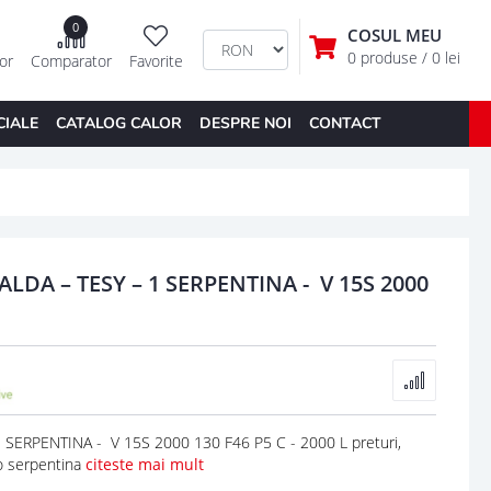
0
COSUL MEU
0 produse
/ 0 lei
tor
Comparator
Favorite
CIALE
CATALOG CALOR
DESPRE NOI
CONTACT
DA – TESY – 1 SERPENTINA - V 15S 2000
ERPENTINA - V 15S 2000 130 F46 P5 C - 2000 L preturi,
o serpentina
citeste mai mult