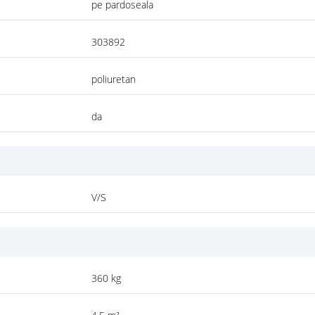
pe pardoseala
303892
poliuretan
da
V/S
360 kg