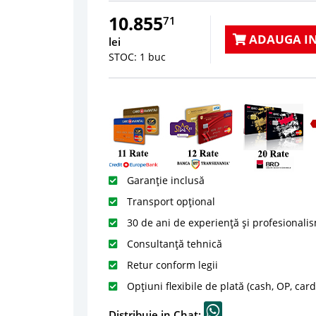
10.855
71
ADAUGA IN
lei
STOC: 1 buc
Garanție inclusă
Transport opțional
30 de ani de experiență și profesionali
Consultanță tehnică
Retur conform legii
Opțiuni flexibile de plată (cash, OP, car
Distribuie in Chat: