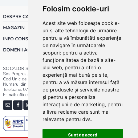
Folosim cookie-uri
DESPRE CALOR
Acest site web folosește cookie-
MAGAZIN
uri și alte tehnologii de urmărire
pentru a vă îmbunătăți experiența
INFO CONSUMATOR
de navigare în următoarele
DOMENII ACTIVITATE
scopuri:
pentru a activa
funcționalitatea de bază a site-
ului web
,
pentru a oferi o
SC CALOR SRL
Sos.Progresului nr.30-40, Sector 5, Bucuresti
experiență mai bună pe site
,
Cod Unic de Inregistrare: RO 3004724
pentru a vă măsura interesul față
Numarul din Registrul Comertului:J40/13176/1991
Telefoane:
0737.23.44.44
|
021.411.44.44
de produsele și serviciile noastre
E-mail: office@calor.ro
și pentru a personaliza
interacțiunile de marketing
,
pentru
a livra reclame care sunt mai
relevante pentru dvs
.
Sunt de acord